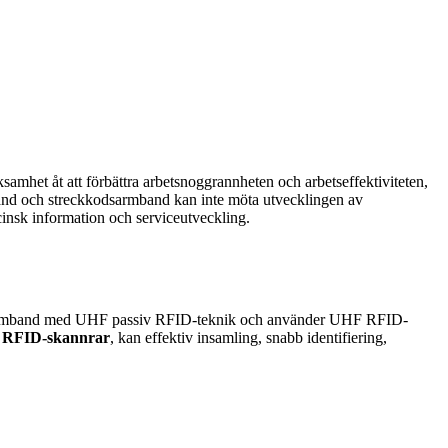
samhet åt att förbättra arbetsnoggrannheten och arbetseffektiviteten,
rmband och streckkodsarmband kan inte möta utvecklingen av
cinsk information och serviceutveckling.
odsarmband med UHF passiv RFID-teknik och använder UHF RFID-
a RFID-skannrar
, kan effektiv insamling, snabb identifiering,