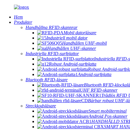
Hem
Produkter
Handhållna RFID-skannrar
Mobil datorläsare
Industriell mobil dator
Handhållen UHF-mobil
Handhållen UHF-skanner
Industriella RFID-surfplattor
Industriella RFID-s
Robust Android-surfplatta
Robust Android-surfpla
Android-surfplatta
Bluetooth RFID-läsare
Bluetooth RFID-klockalä
UHF RFID-skanner
Trådlös RFID 
Bärbar robust UHF-lä
Streckkodsläsare
Smart mobilterminal
Android Pos-skanner
HANDHÅLLD STR
SMART HAN