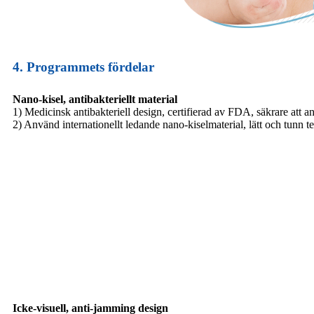
4. Programmets fördelar
Nano-kisel, antibakteriellt material
1) Medicinsk antibakteriell design, certifierad av FDA, säkrare att a
2) Använd internationellt ledande nano-kiselmaterial, lätt och tunn t
Icke-visuell, anti-jamming design