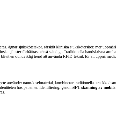
as, ägnar sjuksköterskor, särskilt kliniska sjuksköterskor, mer uppmärk
icinska tjänster förbättras också ständigt. Traditionella handskrivna a
blivit en oundviklig trend att använda RFID-teknik för att uppnå medi
gete använder nano-kiselmaterial, kombinerar traditionella streckk
entiteten hos patienter. Identifiering, genom
SFT-skanning av mobil
ras.