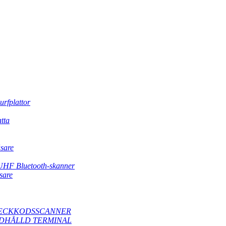
urfplattor
tta
sare
UHF Bluetooth-skanner
sare
ECKKODSSCANNER
DHÅLLD TERMINAL