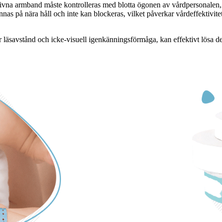
vna armband måste kontrolleras med blotta ögonen av vårdpersonalen, vil
as på nära håll och inte kan blockeras, vilket påverkar vårdeffektivi
äsavstånd och icke-visuell igenkänningsförmåga, kan effektivt lösa de