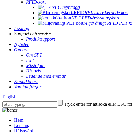
RFID-kort
NFC-mynttagg
RFID-blockerande kort
NFC LED-belysningskort
Miljövänligt RFID PET-k
Lösning
Support och service
Produktsupport
Nyheter
Om oss
Om SFT
Fall
Milstolpar
Historia
Ledande medlemmar
Kontakta oss
Vanliga frågor
English
Tryck enter för att söka eller ESC för
Hem
Lösning
Hälsovård